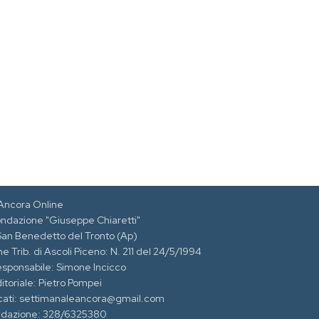
Ancora Online
ondazione "Giuseppe Chiaretti"
 San Benedetto del Tronto (Ap)
e Trib. di Ascoli Piceno: N. 211 del 24/5/1994
esponsabile: Simone Incicco
itoriale: Pietro Pompei
cati: settimanaleancora@gmail.com
edazione: 328/6325380