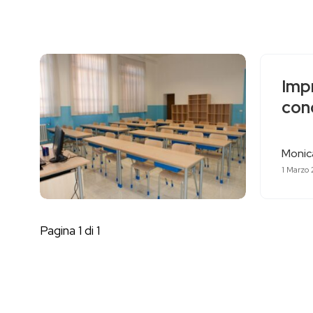
Impr
conc
Monica
1 Marzo 
Pagina 1 di 1