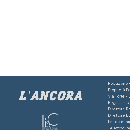
Redazione 
Proprietà F
Via Forte -
Registrazion
Direttore R
Direttore Ed
Per comuni
Telefono R