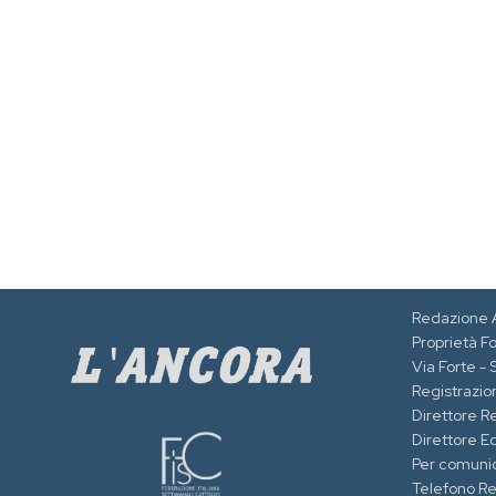
Redazione 
Proprietà F
Via Forte -
Registrazion
Direttore R
Direttore Ed
Per comuni
Telefono R