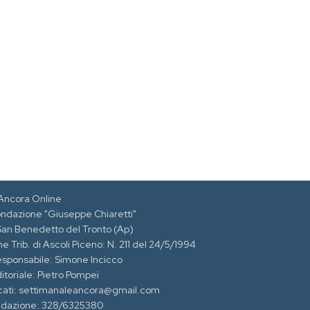
Ancora Online
ondazione "Giuseppe Chiaretti"
 San Benedetto del Tronto (Ap)
e Trib. di Ascoli Piceno: N. 211 del 24/5/1994
esponsabile: Simone Incicco
itoriale: Pietro Pompei
cati: settimanaleancora@gmail.com
edazione: 328/6325380