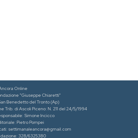
Ancora Online
ondazione "Giuseppe Chiaretti"
 San Benedetto del Tronto (Ap)
e Trib. di Ascoli Piceno: N. 211 del 24/5/1994
esponsabile: Simone Incicco
itoriale: Pietro Pompei
cati: settimanaleancora@gmail.com
edazione: 328/6325380