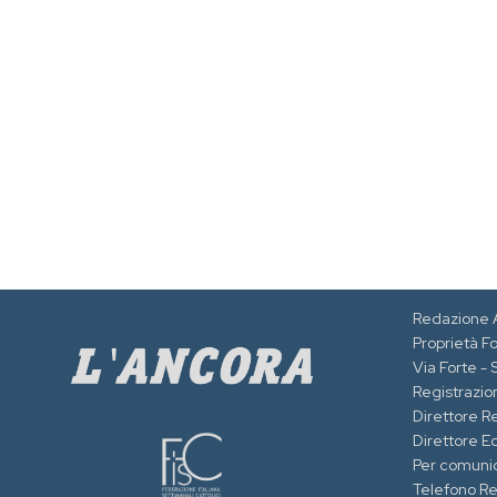
Redazione 
Proprietà F
Via Forte -
Registrazion
Direttore R
Direttore Ed
Per comuni
Telefono R