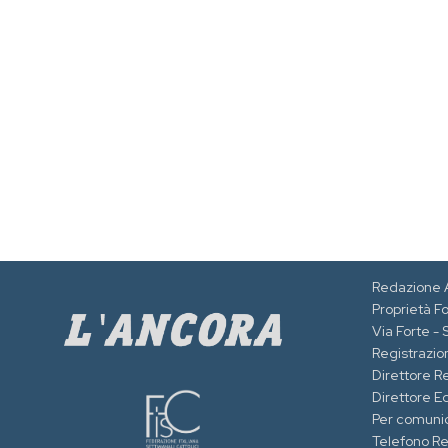
Redazione 
Proprietà F
Via Forte -
Registrazion
Direttore R
Direttore Ed
Per comuni
Telefono R