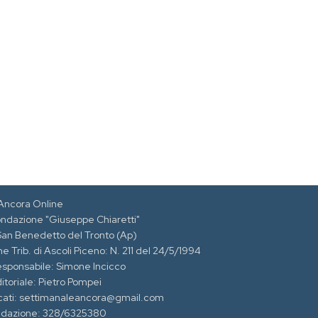
Ancora Online
ondazione "Giuseppe Chiaretti"
 San Benedetto del Tronto (Ap)
e Trib. di Ascoli Piceno: N. 211 del 24/5/1994
esponsabile: Simone Incicco
itoriale: Pietro Pompei
cati: settimanaleancora@gmail.com
edazione: 328/6325380