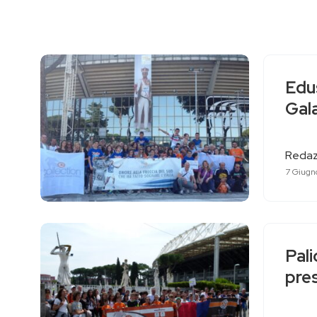
Edus
Gala
Redaz
7 Giugn
Pal
pres