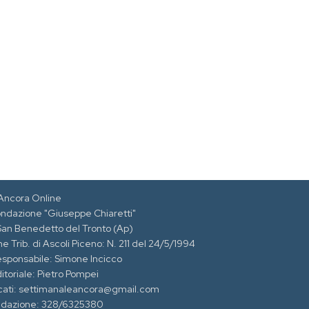
Ancora Online
ondazione "Giuseppe Chiaretti"
 San Benedetto del Tronto (Ap)
e Trib. di Ascoli Piceno: N. 211 del 24/5/1994
esponsabile: Simone Incicco
itoriale: Pietro Pompei
cati: settimanaleancora@gmail.com
edazione: 328/6325380