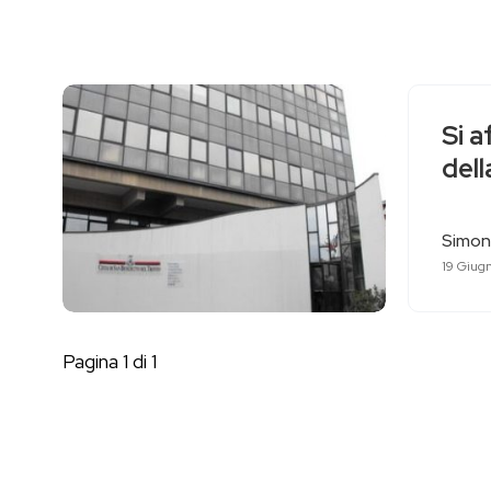
Si a
dell
Simon
19 Giug
Pagina 1 di 1