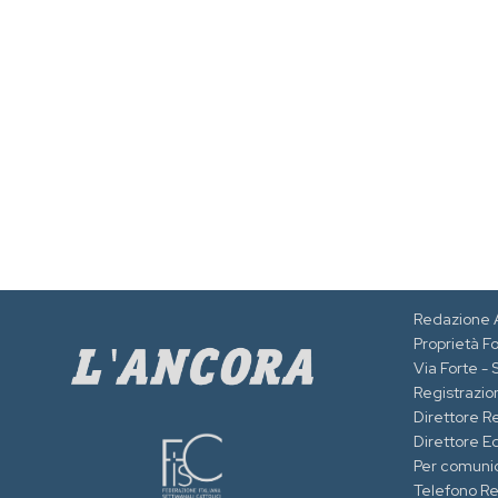
Redazione 
Proprietà F
Via Forte -
Registrazion
Direttore R
Direttore Ed
Per comuni
Telefono R