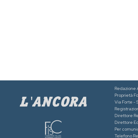
Redazione 
Proprietà F
Via Forte -
Registrazion
Direttore R
Direttore Ed
Per comuni
Telefono R