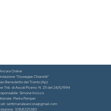
Ancora Online
ondazione "Giuseppe Chiaretti"
 San Benedetto del Tronto (Ap)
e Trib. di Ascoli Piceno: N. 211 del 24/5/1994
esponsabile: Simone Incicco
itoriale: Pietro Pompei
cati: settimanaleancora@gmail.com
edazione: 328/6325380