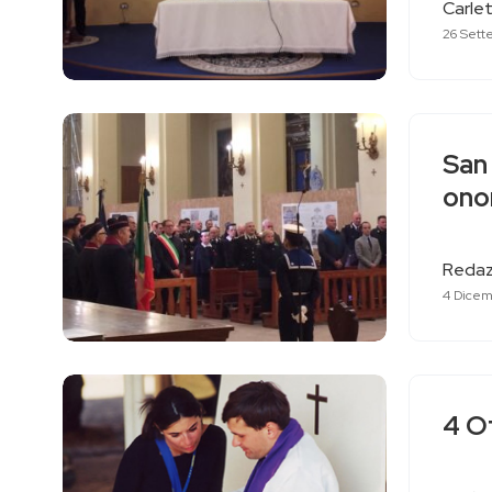
Carlet
26 Sett
San 
ono
Redaz
4 Dicem
4 O