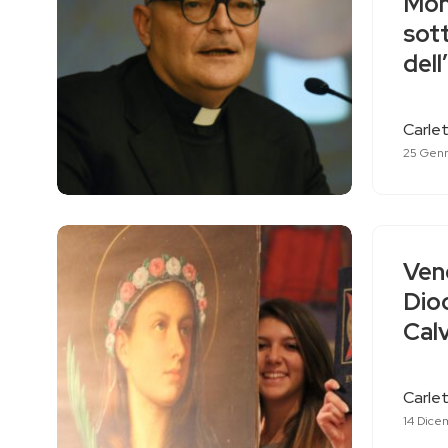
Mons
sott
dell
Carlet
25 Genn
Ven
Dioc
Calv
Carlet
14 Dice