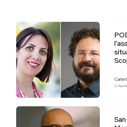
POD
l’as
sit
Sco
Carlet
12 April
San