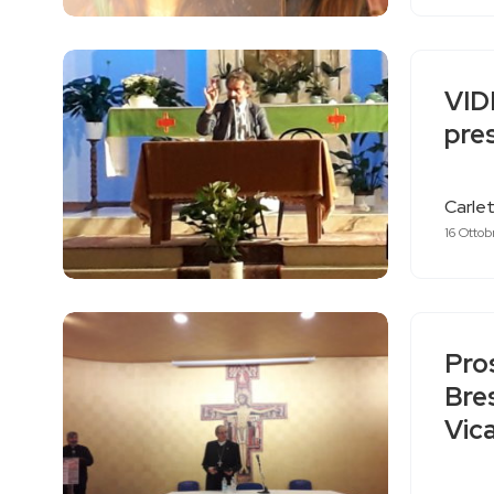
VIDE
pre
Carlet
16 Otto
Pro
Bres
Vica