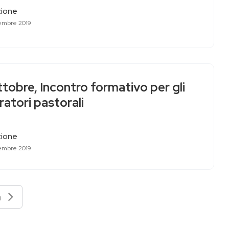
ione
embre 2019
tobre, Incontro formativo per gli
atori pastorali
ione
embre 2019
va