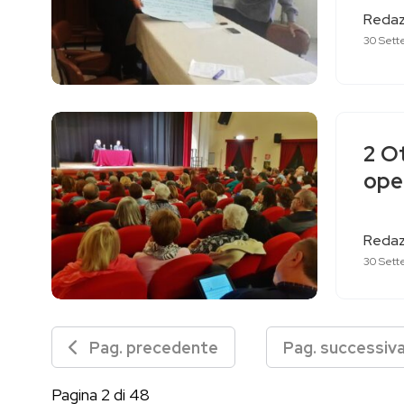
Redaz
30 Sett
2 Ot
oper
Redaz
30 Sett
Pag. precedente
Pag. successi
Pagina 2 di 48