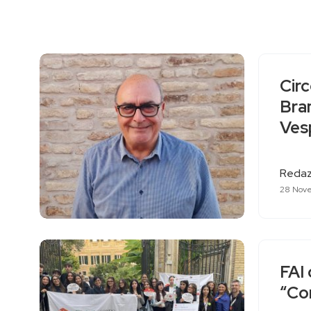
Cir
Bran
Ves
Redaz
28 Nov
FAI 
“Co