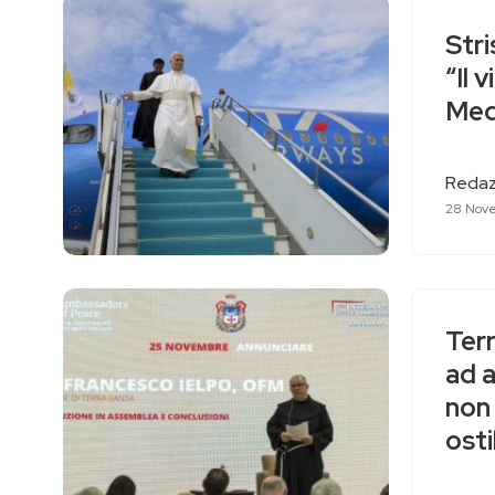
Stri
“Il 
Med
Redaz
28 Nov
Terr
ad a
non 
osti