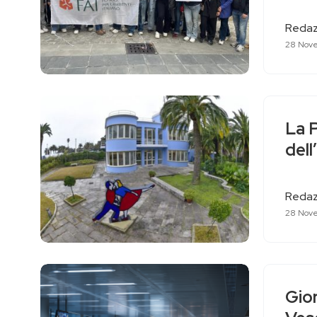
Redaz
28 Nov
La 
dell
Redaz
28 Nov
Gior