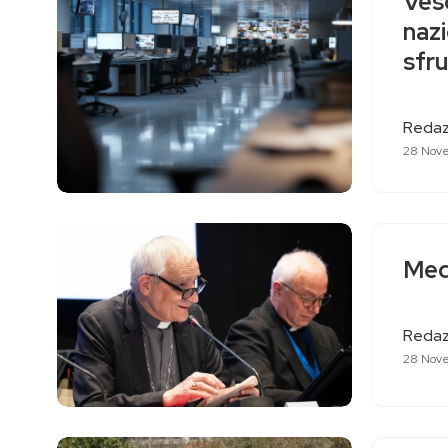
Vesc
nazi
sfru
Redaz
28 Nov
Medi
Redaz
28 Nov