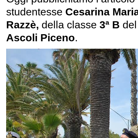
studentesse
Cesarina Maria
Razzè,
della classe
3ª B
de
Ascoli Piceno
.