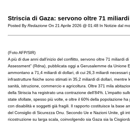
Striscia di Gaza: servono oltre 71 miliardi 
Posted By
Redazione
On
21 Aprile 2026 @ 01:48
In Notizie dal m
(Foto AFP/SIR)
A più di due anni dall’inizio del conflitto, servono oltre 71 miliar
Assessment” (Rdna), pubblicata oggi a Gerusalemme da Unione Euro
ammontano a 71,4 miliardi di dollari, di cui 26,3 miliardi necessari gi
infrastrutture fisiche sono stimati in 35,2 miliardi di dollari, mentre
sanità, istruzione, commercio e agricoltura. Oltre 371 mila abitazio
della Striscia ha registrato una contrazione dell’84%. L’impatto su
state sfollate, spesso più volte, e oltre il 60% della popolazione 
con disabilità e soggetti già fragili. Il rapporto costituisce la base a
del Consiglio di Sicurezza Onu. Secondo Ue e Nazioni Unite, gli in
ricostruzione su larga scala, coinvolgendo sia Gaza sia la Cisgiord