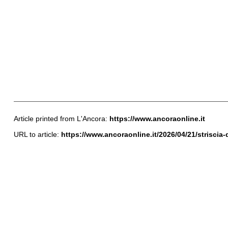
Article printed from L'Ancora:
https://www.ancoraonline.it
URL to article:
https://www.ancoraonline.it/2026/04/21/striscia-