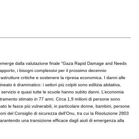
quanto emerge dalla valutazione finale “Gaza Rapid Damage and Needs
porto, i bisogni complessivi per il prossimo decennio
nfrastrutture critiche e sostenere la ripresa economica. I danni alle
neato è drammatico: i settori più colpiti sono edilizia abitativa,
ri servizio e quasi tutte le scuole hanno subito danni. L’economia
etramento stimato in 77 anni. Circa 1,9 milioni di persone sono
to le fasce più vulnerabili, in particolare donne, bambini, persone
luzioni del Consiglio di sicurezza dell’Onu, tra cui la Risoluzione 2803
arantendo una transizione efficace dagli aiuti di emergenza alla