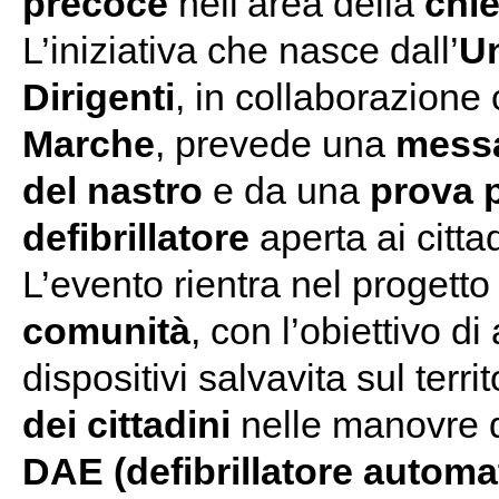
precoce
nell’area della
chi
L’iniziativa che nasce dall’
Un
Dirigenti
, in collaborazione
Marche
, prevede una
messa
del nastro
e da una
prova p
defibrillatore
aperta ai cittad
L’evento rientra nel progetto
comunità
, con l’obiettivo d
dispositivi salvavita sul terr
dei cittadini
nelle manovre d
DAE (defibrillatore automa