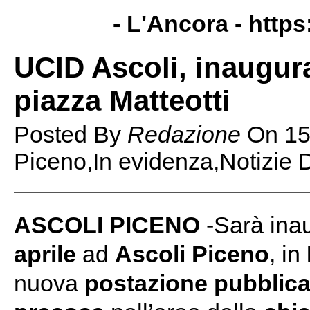
- L'Ancora -
https
UCID Ascoli, inaugura
piazza Matteotti
Posted By
Redazione
On
15
Piceno,In evidenza,Notizie 
ASCOLI PICENO
-Sarà ina
aprile
ad
Ascoli Piceno
, in
nuova
postazione pubblica 