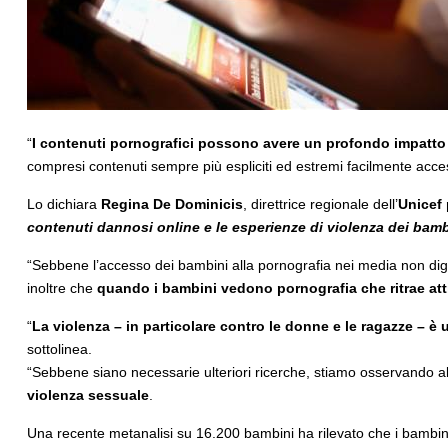
“
I contenuti pornografici possono avere un profondo impatto 
compresi contenuti sempre più espliciti ed estremi facilmente access
Lo dichiara
Regina De Dominicis
, direttrice regionale dell’
Unicef 
contenuti dannosi online e le esperienze di violenza dei bamb
“Sebbene l’accesso dei bambini alla pornografia nei media non digital
inoltre che
quando i bambini vedono pornografia che ritrae atti
“
La violenza – in particolare contro le donne e le ragazze – è
sottolinea.
“Sebbene siano necessarie ulteriori ricerche, stiamo osservando a
violenza sessuale
.
Una recente metanalisi su 16.200 bambini ha rilevato che i bambini