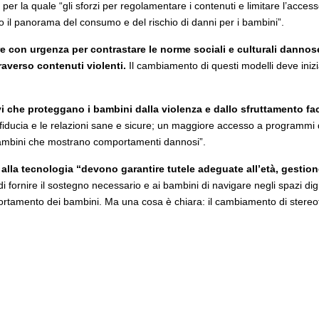
le, per la quale “gli sforzi per regolamentare i contenuti e limitare l’acc
il panorama del consumo e del rischio di danni per i bambini”.
re con urgenza per contrastare le norme sociali e culturali dannos
raverso contenuti violenti.
Il cambiamento di questi modelli deve inizia
vi che proteggano i bambini dalla violenza e dallo sfruttamento faci
 fiducia e le relazioni sane e sicure; un maggiore accesso a programmi di
 bambini che mostrano comportamenti dannosi”.
e alla tecnologia “devono garantire tutele adeguate all’età, gestione
 fornire il sostegno necessario e ai bambini di navigare negli spazi digi
rtamento dei bambini. Ma una cosa è chiara: il cambiamento di stereotip