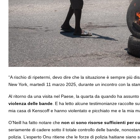
“A rischio di ripetermi, devo dire che la situazione è sempre più di
New York, martedì 11 marzo 2025, durante un incontro con la sta
Al ritorno da una visita nel Paese, la quarta da quando ha assunto l
violenza delle bande
. E ha letto alcune testimonianze raccolte su
mia casa di Kenscoff e hanno violentato e picchiato me e la mia mat
O’Neill ha fatto notare che
non ci sono risorse sufficienti per cu
seriamente di cadere sotto il totale controllo delle bande, nonostan
polizia. L’esperto Onu ritiene che le forze di polizia haitiane siano s