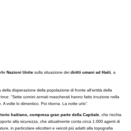
elle
Nazioni Unite
sulla situazione dei
diritti umani ad Haiti
, a
della disperazione della popolazione di fronte all’entità della
Prince: “Sette uomini armati mascherati hanno fatto irruzione nella
 volte lo dimentico. Poi ritorna. La notte urlo”.
ritorio haitiano, compresa gran parte della Capitale
, che rischia
upporto alla sicurezza, che attualmente conta circa 1.000 agenti di
re, in particolare elicotteri e veicoli più adatti alla topografia