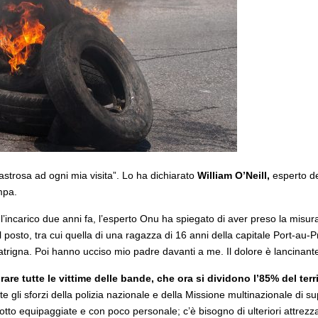
sastrosa ad ogni mia visita”. Lo ha dichiarato
William O’Neill,
esperto d
mpa.
’incarico due anni fa, l’esperto Onu ha spiegato di aver preso la misura 
l posto, tra cui quella di una ragazza di 16 anni della capitale Port-au-
rigna. Poi hanno ucciso mio padre davanti a me. Il dolore è lancinante. A
rare tutte le vittime delle bande, che ora si dividono l’85% del ter
te gli sforzi della polizia nazionale e della Missione multinazionale di s
otto equipaggiate e con poco personale; c’è bisogno di ulteriori attrezzatu