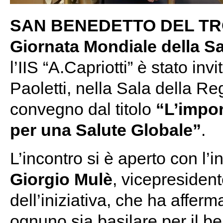
SAN BENEDETTO DEL T
Giornata Mondiale della S
l’IIS “A.Capriotti” è stato in
Paoletti, nella Sala della R
convegno dal titolo
“L’impor
per una Salute Globale”
.
L’incontro si è aperto con l’in
Giorgio Mulè
, vicepresiden
dell’iniziativa, che ha affer
ognuno sia basilare per il be