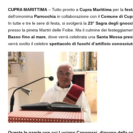
CUPRA MARITTIMA
– Tutto pronto a
Cupra Marittima
per la
fest
dell’omonima
Parrocchia
in collaborazione con il
Comune di Cupr
In tutte e tre le sere di festa, si svolgerà la
23° Sagra degli gnocchi
presso la pineta Martiri delle Foibe. Ma il culmine dei festeggia
Basso fino al mare
, dove verrà celebrata una
Santa Messa pres
verrà svolto il celebre
spettacolo di fuochi d’artificio conosciu
Queste le parole con cui Luciano Caporossi, diacono della com