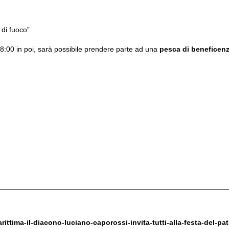
 di fuoco”
 18:00 in poi, sarà possibile prendere parte ad una
pesca di beneficenz
ittima-il-diacono-luciano-caporossi-invita-tutti-alla-festa-del-p