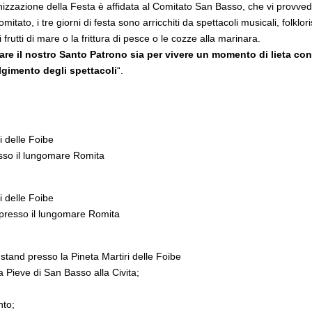
nizzazione della Festa è affidata al Comitato San Basso, che vi provvede 
ato, i tre giorni di festa sono arricchiti da spettacoli musicali, folklori
frutti di mare o la frittura di pesce o le cozze alla marinara.
orare il nostro Santo Patrono sia per vivere un momento di lieta co
lgimento degli spettacoli
“.
i delle Foibe
esso il lungomare Romita
i delle Foibe
 presso il lungomare Romita
stand presso la Pineta Martiri delle Foibe
 Pieve di San Basso alla Civita;
nto;