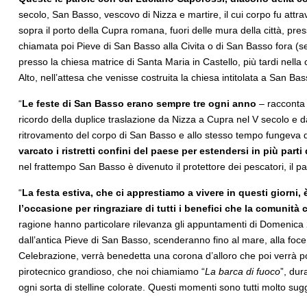
secolo, San Basso, vescovo di Nizza e martire, il cui corpo fu attra
sopra il porto della Cupra romana, fuori delle mura della città, pre
chiamata poi Pieve di San Basso alla Civita o di San Basso fora (se
presso la chiesa matrice di Santa Maria in Castello, più tardi nell
Alto, nell’attesa che venisse costruita la chiesa intitolata a San B
“
Le feste di San Basso erano sempre tre ogni anno
– racconta 
ricordo della duplice traslazione da Nizza a Cupra nel V secolo e 
ritrovamento del corpo di San Basso e allo stesso tempo fungeva d
varcato i ristretti confini del paese per estendersi in più parti 
nel frattempo San Basso è divenuto il protettore dei pescatori, il 
“
La festa estiva, che ci apprestiamo a vivere in questi giorni
l’occasione per ringraziare di tutti i benefici che la comunit
ragione hanno particolare rilevanza gli appuntamenti di Domenica 25
dall’antica Pieve di San Basso, scenderanno fino al mare, alla foc
Celebrazione, verrà benedetta una corona d’alloro che poi verrà por
pirotecnico grandioso, che noi chiamiamo “
La barca di fuoco
”, dur
ogni sorta di stelline colorate. Questi momenti sono tutti molto sugges