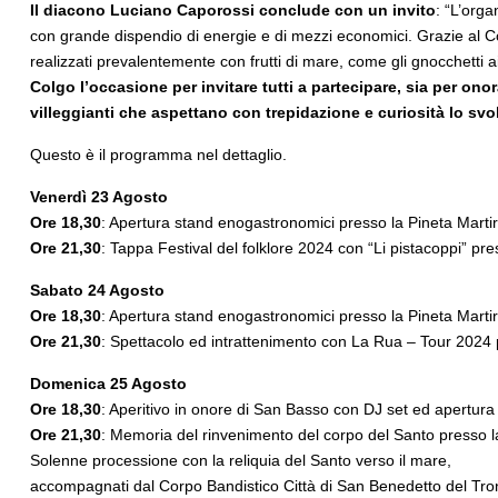
Il diacono Luciano Caporossi conclude con un invito
: “L’orga
con grande dispendio di energie e di mezzi economici. Grazie al Comit
realizzati prevalentemente con frutti di mare, come gli gnocchetti ai 
Colgo l’occasione per invitare tutti a partecipare, sia per on
villeggianti che aspettano con trepidazione e curiosità lo svo
Questo è il programma nel dettaglio.
Venerdì 23 Agosto
Ore 18,30
: Apertura stand enogastronomici presso la Pineta Martir
Ore 21,30
: Tappa Festival del folklore 2024 con “Li pistacoppi” pr
Sabato 24 Agosto
Ore 18,30
: Apertura stand enogastronomici presso la Pineta Martir
Ore 21,30
: Spettacolo ed intrattenimento con La Rua – Tour 2024
Domenica 25 Agosto
Ore 18,30
: Aperitivo in onore di San Basso con DJ set ed apertura 
Ore 21,30
: Memoria del rinvenimento del corpo del Santo presso la
Solenne processione con la reliquia del Santo verso il mare,
accompagnati dal Corpo Bandistico Città di San Benedetto del Tro