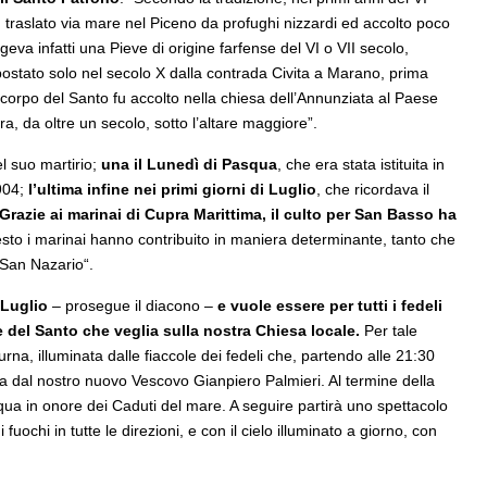
fu traslato via mare nel Piceno da profughi nizzardi ed accolto poco
eva infatti una Pieve di origine farfense del VI o VII secolo,
postato solo nel secolo X dalla contrada Civita a Marano, prima
 corpo del Santo fu accolto nella chiesa dell’Annunziata al Paese
a, da oltre un secolo, sotto l’altare maggiore”.
el suo martirio;
una il Lunedì di Pasqua
, che era stata istituita in
 904;
l’ultima infine nei primi giorni di Luglio
, che ricordava il
Grazie ai marinai di Cupra Marittima, il culto per San Basso ha
esto i marinai hanno contribuito in maniera determinante, tanto che
 San Nazario“.
 Luglio
– prosegue il diacono –
e vuole essere per tutti i fedeli
e del Santo che veglia sulla nostra Chiesa locale.
Per tale
a, illuminata dalle fiaccole dei fedeli che, partendo alle 21:30
ta dal nostro nuovo Vescovo Gianpiero Palmieri. Al termine della
qua in onore dei Caduti del mare. A seguire partirà uno spettacolo
uochi in tutte le direzioni, e con il cielo illuminato a giorno, con