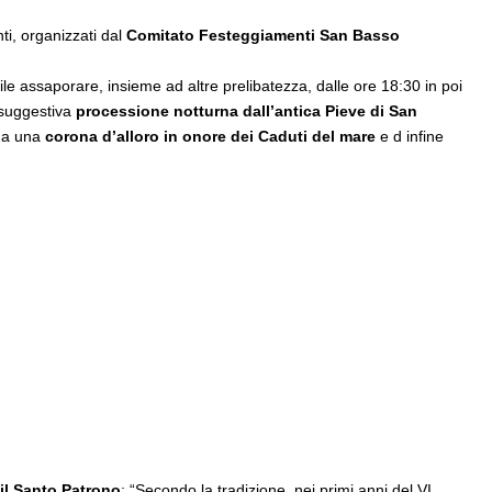
ti, organizzati dal
Comitato Festeggiamenti San Basso
le assaporare, insieme ad altre prelibatezza, dalle ore 18:30 in poi
 suggestiva
processione notturna dall’antica Pieve di San
ua una
corona d’alloro in onore dei Caduti del mare
e d infine
 il Santo Patrono
: “Secondo la tradizione, nei primi anni del VI