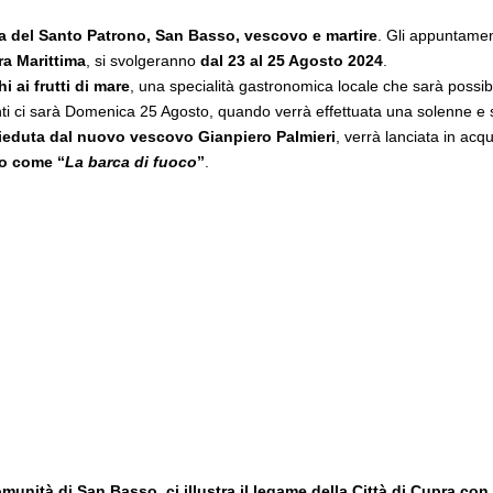
a del Santo Patrono, San Basso, vescovo e martire
. Gli appuntamen
a Marittima
, si svolgeranno
dal 23 al 25 Agosto 2024
.
 ai frutti di mare
, una specialità gastronomica locale che sarà possibi
menti ci sarà Domenica 25 Agosto, quando verrà effettuata una solenne e
ieduta dal nuovo vescovo Gianpiero Palmieri
, verrà lanciata in acq
to come “
La barca di fuoco
”
.
unità di San Basso, ci illustra il legame della Città di Cupra con