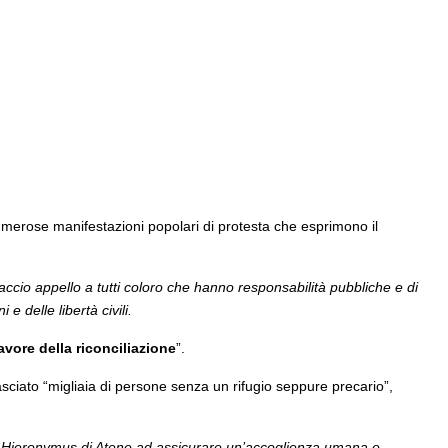
umerose manifestazioni popolari di protesta che esprimono il
faccio appello a tutti coloro che hanno responsabilità pubbliche e di
e delle libertà civili.
favore della riconciliazione
”.
ciato “migliaia di persone senza un rifugio seppure precario”,
ovo Hieronymus di Atene ad assicurare un’accoglienza umana e