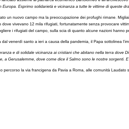
in Europa. Esprimo solidarietà e vicinanza a tutte le vittime di queste 
zzato un nuovo campo ma la preoccupazione dei profughi rimane. Migliai
dove vivevano 12 mila rifugiati, fortunatamente senza provocare vittime
ogliere i rifugiati del campo, sulla scia di quanto alcune nazioni hanno 
a dal venerdì santo a ieri a causa della pandemia, il Papa sottolinea l’
ranza e di solidale vicinanza ai cristiani che abitano nella terra dove 
cuore, a Gerusalemme, dove come dice il Salmo sono le nostre sorgenti. 
nno percorso la via francigena da Pavia a Roma, alle comunità Laudato si