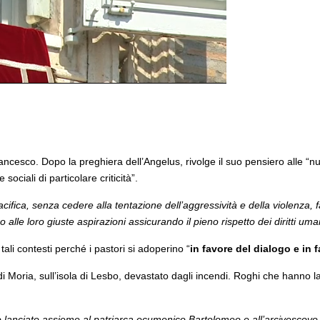
ancesco. Dopo la preghiera dell’Angelus, rivolge il suo pensiero alle “n
sociali di particolare criticità”.
acifica, senza cedere alla tentazione dell’aggressività e della violenza, 
alle loro giuste aspirazioni assicurando il pieno rispetto dei diritti umani 
tali contesti perché i pastori si adoperino “
in favore del dialogo e in 
oria, sull’isola di Lesbo, devastato dagli incendi. Roghi che hanno las
pello lanciato assieme al patriarca ecumenico Bartolomeo e all’arcivesc