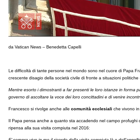
da Vatican News – Benedetta Capelli
Le difficoltà di tante persone nel mondo sono nel cuore di Papa Fr
crescente disagio della società civile di fronte a situazioni politiche e 
Mentre esorto i dimostranti a far presenti le loro istanze in forma p
governo di ascoltare la voce dei loro concittadini e di venire incontro 
Francesco si rivolge anche alle
comunità ecclesiali
che vivono in 
Il Papa pensa anche a quanto sta accadendo nel campo profughi di M
ripensa alla sua visita compiuta nel 2016:
E’ sempre vivo in me il ricordo della visita compiuta là e dell’ap