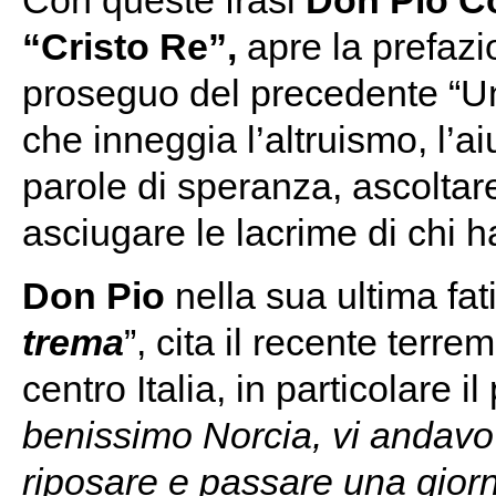
Con queste frasi
Don Pio Co
“Cristo Re”,
apre la prefazi
proseguo del precedente “Un
che inneggia l’altruismo, l’ai
parole di speranza, ascoltare
asciugare le lacrime di chi h
Don Pio
nella sua ultima fati
trema
”, cita il recente terr
centro Italia, in particolare i
benissimo Norcia, vi andavo 
riposare e passare una giorn