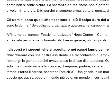
gente non si sente sicura. La speranza c’è ma finché non è garanti
di voler rimanere a Erbil perché si sentono ormai parte di questa ci
Gli uomini sono quelli che risentono di più il colpo duro de
sono le donne. “Se vogliamo organizzare qualcosa nel campo – ra
All’interno del campo, Focsiv ha realizzato “Hope Center – Centro Sp
attrezzata per interventi formativi di diverso genere; un campo di c
I discorsi e i racconti che si ascoltano nei campi fanno venire 
chiacchierare con una nostra assistente. Le raccontavano quanto era
rompergli le gambe perché aveva preso le difese di una donna. Ques
solo che quando vai e li fai giocare, disegnare, parlare, vedere un
tempo, ritorna il sorriso, scoprono l’amicizia”. Una goccia in un 
questa goccia, sarebbe un mondo più buio, un mondo in cui i bambin