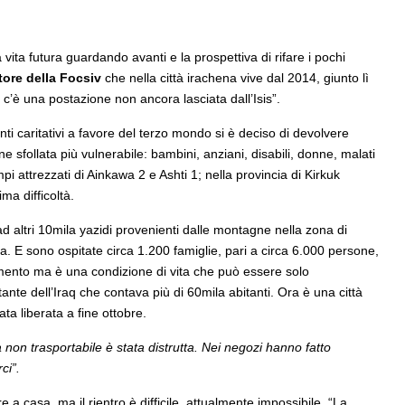
a vita futura guardando avanti e la prospettiva di rifare i pochi
tore della Focsiv
che nella città irachena vive dal 2014, giunto lì
e c’è una postazione non ancora lasciata dall’Isis”.
enti caritativi a favore del terzo mondo si è deciso di devolvere
ne sfollata più vulnerabile: bambini, anziani, disabili, donne, malati
pi attrezzati di Ainkawa 2 e Ashti 1; nella provincia di Kirkuk
ma difficoltà.
 ad altri 10mila yazidi provenienti dalle montagne nella zona di
a. E sono ospitate circa 1.200 famiglie, pari a circa 6.000 persone,
camento ma è una condizione di vita che può essere solo
ante dell’Iraq che contava più di 60mila abitanti. Ora è una città
ta liberata a fine ottobre.
on trasportabile è stata distrutta. Nei negozi hanno fatto
ci”.
re a casa, ma il rientro è difficile, attualmente impossibile. “La