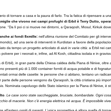
derio di tornare a casa e la paura di farlo. Tra la fatica di ripensare a un
amiglie che vivono nei campi profughi di Erbil è Terry Dutto, opera
azione. “Da lì poi ci si muove nei dintorni, a Qaraqosh, Mosul, Kirkuk dov
anche ai fondi 8xmille:
nell’ultima riunione del Comitato per gli interv
l mondo), ad una serie di interventi in Kurdistan a favore della popolazio
to da tempo un progetto articolato di aiuti in varie città: a Erbil nei cam
polvere per i neonati e, infine, ad Al Kosh, cittadina isolata e in gravissi
 di Erbil), in gran parte della Chiesa caldea della Piana di Ninive, oltre
 presenti più di 1.000 container forniti di acqua potabile e di fognatur
iventati ormai delle casette: le persone che ci abitano, tentano un radi
ior parte delle persone vengono da Qaraqosh, la città cristiana più import
s. Nominata capoluogo dello Stato islamico per la Piana di Ninive, è sta
lto
.
Le case sono state saccheggiate, bruciate, bombardate. Ogni cosa n
io di macerie. Non c’è energia elettrica né acqua. È impossibile viver
re all’estero ospiti di parenti. L’unica prospettiva è allora quella di torna