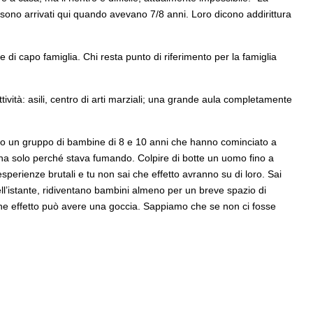
 sono arrivati qui quando avevano 7/8 anni. Loro dicono addirittura
e di capo famiglia. Chi resta punto di riferimento per la famiglia
ività: asili, centro di arti marziali; una grande aula completamente
rdo un gruppo di bambine di 8 e 10 anni che hanno cominciato a
sona solo perché stava fumando. Colpire di botte un uomo fino a
erienze brutali e tu non sai che effetto avranno su di loro. Sai
ll’istante, ridiventano bambini almeno per un breve spazio di
 che effetto può avere una goccia. Sappiamo che se non ci fosse