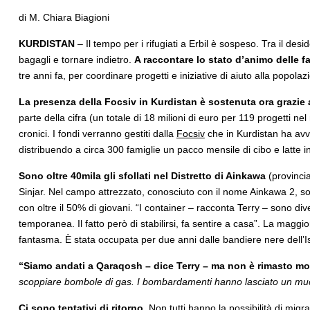
di M. Chiara Biagioni
KURDISTAN
– Il tempo per i rifugiati a Erbil è sospeso. Tra il desi
bagagli e tornare indietro.
A raccontare lo stato d’animo delle f
tre anni fa, per coordinare progetti e iniziative di aiuto alla popol
La presenza della Focsiv in Kurdistan è sostenuta ora grazie 
parte della cifra (un totale di 18 milioni di euro per 119 progetti ne
cronici. I fondi verranno gestiti dalla
Focsiv
che in Kurdistan ha avvia
distribuendo a circa 300 famiglie un pacco mensile di cibo e latte in 
Sono oltre 40mila gli sfollati nel Distretto di Ainkawa
(provincia
Sinjar. Nel campo attrezzato, conosciuto con il nome Ainkawa 2, sono
con oltre il 50% di giovani. “I container – racconta Terry – sono d
temporanea. Il fatto però di stabilirsi, fa sentire a casa”. La magg
fantasma. È stata occupata per due anni dalle bandiere nere dell’Isi
“Siamo andati a Qaraqosh – dice Terry – ma non è rimasto mo
scoppiare bombole di gas. I bombardamenti hanno lasciato un mucch
Ci sono tentativi di ritorno
. Non tutti hanno la possibilità di migra