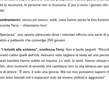
ta la sicurezza, le persone non si muovono. E poi ci sono i giovani che
ttà”.
l cambiamento
: senza più lavoro, soldi, casa hanno perso la loro funzion
cconta Terry – chiamiamo loro”.
eranza”, uno spazio attrezzato dove i volontari offrono una serie di att
alcio e pallavolo che coinvolge 250 giovani.
“i brividi alla schiena”, confessa Terry.
Non è facile seguirli. “Rico
no cattivi quelli dell’Isis. Avevano visto tagliare la testa ad una per
ti bambini hanno subito un trauma. Lo vedi, lo senti. Hanno vissuto esp
 film, doni momenti di serenità che cambiano loro la vita almeno per que
mare di dolore. “È vero, è solo una goccia. Ma noi non possiamo sapere
i sono lasciati soli e imparano solo ad essere violenti e aggressivi”.