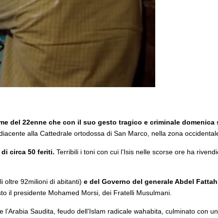
el 22enne che con il suo gesto tragico e criminale domenica sco
adiacente alla Cattedrale ortodossa di San Marco, nella zona occidentale
i circa 50 feriti.
Terribili i toni con cui l’Isis nelle scorse ore ha rivend
i oltre 92milioni di abitanti)
e del Governo del generale Abdel Fattah 
sto il presidente Mohamed Morsi, dei Fratelli Musulmani.
i e l’Arabia Saudita, feudo dell’Islam radicale wahabita, culminato con un