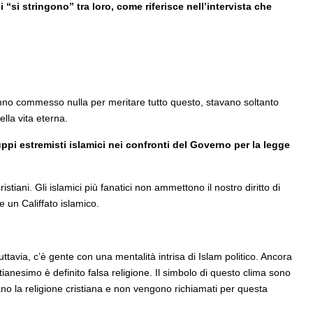
ni “si stringono” tra loro, come riferisce nell’intervista che
hanno commesso nulla per meritare tutto questo, stavano soltanto
lla vita eterna.
ppi estremisti islamici nei confronti del Governo per la legge
istiani. Gli islamici più fanatici non ammettono il nostro diritto di
e un Califfato islamico.
tuttavia, c’è gente con una mentalità intrisa di Islam politico. Ancora
stianesimo è definito falsa religione. Il simbolo di questo clima sono
tano la religione cristiana e non vengono richiamati per questa