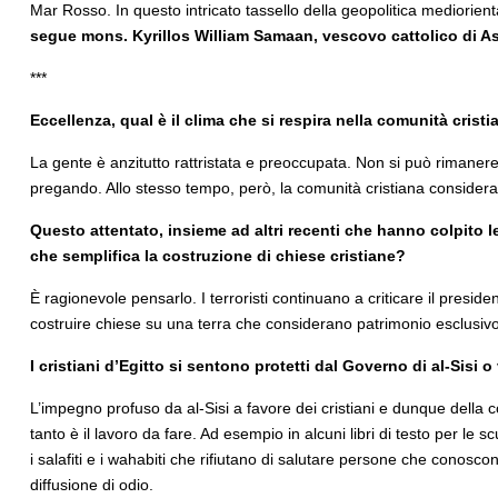
Mar Rosso. In questo intricato tassello della geopolitica mediorienta
segue mons. Kyrillos William Samaan, vescovo cattolico di As
***
Eccellenza, qual è il clima che si respira nella comunità cris
La gente è anzitutto rattristata e preoccupata. Non si può rimanere
pregando. Allo stesso tempo, però, la comunità cristiana considera q
Questo attentato, insieme ad altri recenti che hanno colpito l
che semplifica la costruzione di chiese cristiane?
È ragionevole pensarlo. I terroristi continuano a criticare il presiden
costruire chiese su una terra che considerano patrimonio esclusivo del
I cristiani d’Egitto si sentono protetti dal Governo di al-Sisi
L’impegno profuso da al-Sisi a favore dei cristiani e dunque della conv
tanto è il lavoro da fare. Ad esempio in alcuni libri di testo per le 
i salafiti e i wahabiti che rifiutano di salutare persone che conosco
diffusione di odio.