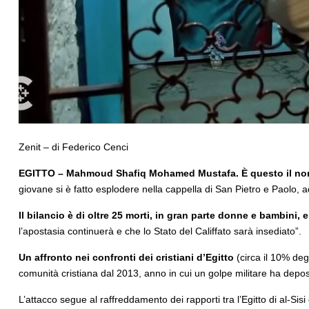
Zenit – di Federico Cenci
EGITTO – Mahmoud Shafiq Mohamed Mustafa. È questo il nome d
giovane si è fatto esplodere nella cappella di San Pietro e Paolo, 
Il bilancio è di oltre 25 morti, in gran parte donne e bambini, e d
l’apostasia continuerà e che lo Stato del Califfato sarà insediato”.
Un affronto nei confronti dei cristiani d’Egitto
(circa il 10% degl
comunità cristiana dal 2013, anno in cui un golpe militare ha depo
L’attacco segue al raffreddamento dei rapporti tra l’Egitto di al-Sis