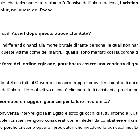
le, che faticosamente resiste all’offensiva dell’Islam radicale,
i cristia
siut, nel cuore del Paese.
tiana di Assiut dopo questo atroce attentato?
 indifferenti dinanzi alla morte brutale di tante persone, le quali non 
ueste vittime come dei martiri, i quali si sono meritati così la corona de
e forze dell’ordine egiziane, potrebbero essere una vendetta di gru
te al-Sisi e tutto il Governo di essere troppo benevoli nei confronti dei cr
l’Islam. Il loro obiettivo ultimo è eliminare tutti i cristiani e proclamar
 o vorrebbero maggiori garanzie per la loro incolumità?
ivenza inter-religiosa in Egitto è sotto gli occhi di tutti. Intorno a lui, 
scuole i cristiani vengono considerati come infedeli da combattere e il cri
no perché cristiane oppure i predicatori che invadono le tv, i quali insul