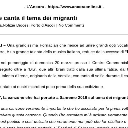
- L'Ancora -
https://www.ancoraonline.it
-
 canta il tema dei migranti
a,Notizie Diocesi,Porto d'Ascoli |
No Comments
I –
Una grandissima Fornaciari che riesce ad unire grandi doti vocali in
o, è un grande talento della musica italiana, reduce dal successo di
“
ta nel pomeriggio di domenica 20 marzo presso il Centro Commercial
guito oltre a “Blu”, due altri brani tratti dalla sua ultima fatica, d
 talento d’Irene, originaria della Versilia, con tanto di selfie durante il c
ntato ai nostri microfoni poco prima della sua esibizione.
, la canzone che hai portato a Sanremo 2016 sul tema dei migran
na canzone veramente importante che ho ascoltato per la prima volta tr
 arrivata questa canzone. Quando l’ho ascoltata mi è arrivato veramen
così poetico e così delicato che veramente non può che far rifletter