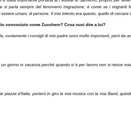
è stata importante portarla al Festival di Sanremo, proprio per tenere
nque si parla sempre del fenomeno migrazione; è come se i migranti f
 essere umani, di persone. Il mio intento era questo, quello di cercare di 
glio conosciuto come Zucchero? Cosa vuoi dire a lui?
a, ovviamente i consigli di mio padre sono molto importanti, però da ann
un giorno in vacanza perché quando si è per lavoro non si riesce mai a
rie piazze d’Italia, porterò in giro la mia musica con la mia Band, quin