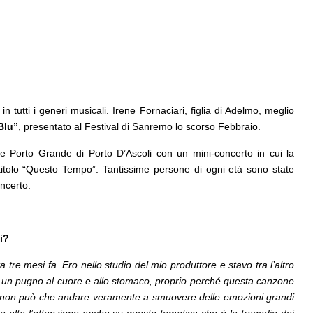
 tutti i generi musicali. Irene Fornaciari, figlia di Adelmo, meglio
Blu”
, presentato al Festival di Sanremo lo scorso Febbraio.
e Porto Grande di Porto D’Ascoli con un mini-concerto in cui la
al titolo “Questo Tempo”. Tantissime persone di ogni età sono state
oncerto.
ti?
e mesi fa. Ero nello studio del mio produttore e stavo tra l’altro
te un pugno al cuore e allo stomaco, proprio perché questa canzone
e e non può che andare veramente a smuovere delle emozioni grandi