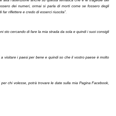
 alta l’attenzione anche su questa tematica che è le tragedie dei
ossero dei numeri, ormai si parla di morti come se fossero degli
far riflettere e credo di esserci riuscita”.
i sto cercando di fare la mia strada da sola e quindi i suoi consigli
 visitare i paesi per bene e quindi so che il vostro paese è molto
di per chi volesse, potrà trovare le date sulla mia Pagina Facebook,