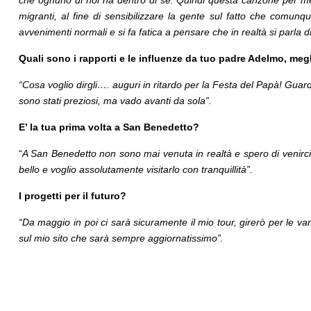
che ognuno di noi ha dentro di sé. Quindi questa canzone per me 
migranti, al fine di sensibilizzare la gente sul fatto che comu
avvenimenti normali e si fa fatica a pensare che in realtà si parla di
Quali sono i rapporti e le influenze da tuo padre Adelmo, me
“Cosa voglio dirgli…. auguri in ritardo per la Festa del Papà! Guard
sono stati preziosi, ma vado avanti da sola”.
E’ la tua prima volta a San Benedetto?
“
A San Benedetto non sono mai venuta in realtà e spero di venirci 
bello e voglio assolutamente visitarlo con tranquillità”.
I progetti per il futuro?
“Da maggio in poi ci sarà sicuramente il mio tour, girerò per le va
sul mio sito che sarà sempre aggiornatissimo”.