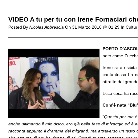
VIDEO A tu per tu con Irene Fornaciari che
Posted By
Nicolas Abbrescia
On
31 Marzo 2016 @ 01:29
In Cultur
PORTO D’ASCOL
noto come Zuccher
Irene si è esibi
cantantessa ha ese
attratte dal grande
Ecco cosa ha racco
Com’è nata “Blu”
“
Questa per me è u
anche ultimando il mio disco, ero già nella fase di mixaggio ed è
racconta appunto il dramma dei migranti, ma attraverso un testo 