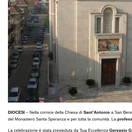
DIOCESI
– Nella cornice della Chiesa di
Sant’
Antonio
a San Bene
del Monastero Santa Speranza e per tutta la comunità. La
profes
La celebrazione è stata presieduta da Sua Eccellenza
Gervasio G