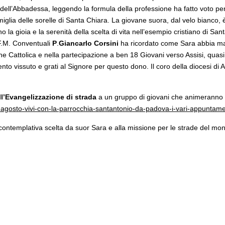
 dell’Abbadessa, leggendo la formula della professione ha fatto voto per 
iglia delle sorelle di Santa Chiara. La giovane suora, dal velo bianco, è 
o la gioia e la serenità della scelta di vita nell’esempio cristiano di San
.F.M. Conventuali
P
.
Giancarlo Corsini
ha ricordato
come Sara abbia matu
one Cattolica e nella partecipazione a ben 18 Giovani verso Assisi, quas
ento vissuto e grati al Signore per questo dono. Il coro della diocesi di 
ll’Evangelizzazione di strada
a un gruppo di giovani che animeranno il
4-agosto-vivi-con-la-parrocchia-santantonio-da-padova-i-vari-appuntame
 contemplativa scelta da suor Sara e alla missione per le strade del mon