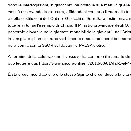
dopo le interrogazioni, in ginocchio, ha posto le sue mani in quelle
castità osservando la clausura, affidandosi con tutto il cuorealla fam
e delle costituzioni dell’Ordine. Gli occhi di Suor Sara testimoniavan
tutte le virtù, sull’esempio di Chiara. Il Ministro provinciale degli O
pastorale giovanile nelle giornate mondiali della gioventù, nell’Azi
la famiglia e gli amici erano visibilmente emozionati per il bel mom
nera con la scritta SuOR sul davanti e PRESA dietro.
Al termine della celebrazione il vescovo ha conferito il mandato
de
può leggere qui:
https://www.ancoraonline.it/2013/08/01/dal-1-al-
È stato così ricordato che è lo stesso Spirito che conduce alla vita