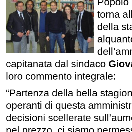
Popolo 
torna al
della st
alquanto
dell’am
capitanata dal sindaco
Giov
loro commento integrale:
“Partenza della bella stagion
operanti di questa amminist
decisioni scellerate sull’au
nel prezzo, ci siamo permes