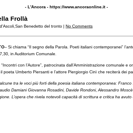
- L'Ancora -
https://www.ancoraonline.it
-
lla Frollà
 d'Ascoli,San Benedetto del tronto |
No Comments
TO
– Si chiama “Il segno della Parola. Poeti italiani contemporanei” l’an
17,30, in Auditorium Comunale.
 “Incontri con l’Autore”, patrocinata dall’Amministrazione comunale e orga
l poeta Umberto Piersanti e l’attore Piergiorgio Cinì che reciterà dei pass
 alcune tra le voci più forti della poesia italiana contemporanea: Franc
Claudio Damiani Giovanna Rosadini, Davide Rondoni, Alessandro Moscè
ione. L’opera che rivela notevoli capacità di scrittura e critica ha avuto 