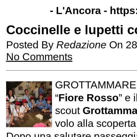
- L'Ancora -
https
Coccinelle e lupetti c
Posted By
Redazione
On
28
No Comments
GROTTAMMARE – S
“
Fiore Rosso
” e 
scout
Grottamma
volo alla scoperta
Dopo una salutare passeggi